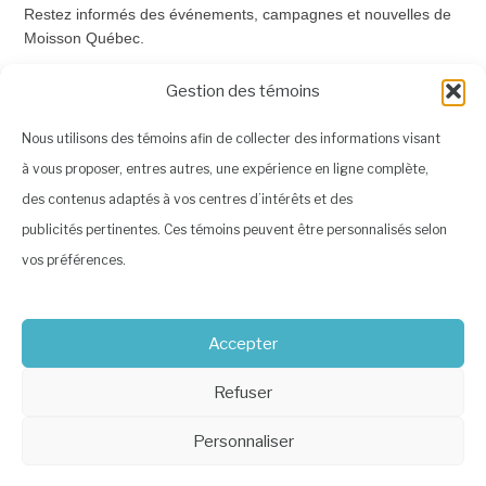
Restez informés des événements, campagnes et nouvelles de
Moisson Québec.
Courriel
*
Gestion des témoins
Nous utilisons des témoins afin de collecter des informations visant
à vous proposer, entres autres, une expérience en ligne complète,
Prénom
des contenus adaptés à vos centres d’intérêts et des
publicités pertinentes. Ces témoins peuvent être personnalisés selon
vos préférences.
Nom
Accepter
*Champs requis
Refuser
Personnaliser
En poursuivant, vous certifiez avoir lu et acceptez les modalités de la Politique de
confidentialité, notamment quant à la collecte et l’utilisation des renseignements