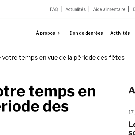
FAQ
Actualités
Aide alimentaire
À propos
Don de denrées
Activités
e votre temps en vue de la période des fêtes
otre temps en
A
ériode des
17 
L
s