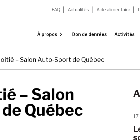
FAQ
Actualités
Aide alimentaire
À propos
Don de denrées
Activités
oitié – Salon Auto-Sport de Québec
ié – Salon
A
 de Québec
17 
L
s